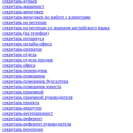
секретарь-курьер
секретарь-машинист
секретарь-менеджер
секретарь-менеджер по работе с клиентами
секретарь на ресепшн
секретарь на ресепшн со знанием английского языка
секретарь (на телефон)
секретарь нотариуса
секретарь онлайн-офиса
секретарь-оператор
секретарь отдела
секретарь отдела продаж
секретарь офиса
секретарь-переводчик
секретарь-помощник
секретарь-помощник бухгалтера
секретарь-помощник юриста
секретарь приемной
секретарь приемной руководителя
секретарь проекта
секретарь-рекрутер
секретарь-ресепшионист
секретарь-референт
секретарь-референт руководителя
секретарь рецепции