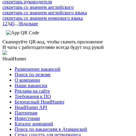
секретарь руководителя
секретарь со знанием английского
секретарь со знанием английского языка
секретарь со знанием немецкого языка
1
2
3
4
5
...
36
дальше
Сканируйте QR-код, чтобы скачать приложение
И чаты с работодателями всегда будут под рукой
HeadHunter
Размещение вакансий
Поиск по резюме
О компании
Наши вакансии
Реклама на сайте
Требования к ПО
Безопасный HeadHunter
HeadHunter API
Партнерам
Инвесторам
Каталог компаний
Поиск по вакансиям в Атаманской
Сетка: соцсеть для нетворкинга