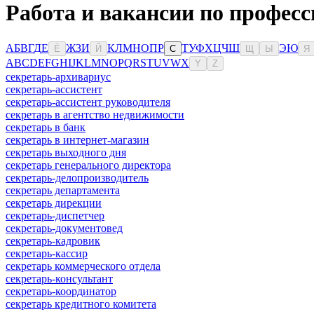
Работа и вакансии по профес
А
Б
В
Г
Д
Е
Ж
З
И
К
Л
М
Н
О
П
Р
Т
У
Ф
Х
Ц
Ч
Ш
Э
Ю
Ё
Й
С
Щ
Ы
Я
A
B
C
D
E
F
G
H
I
J
K
L
M
N
O
P
Q
R
S
T
U
V
W
X
Y
Z
секретарь-архивариус
секретарь-ассистент
секретарь-ассистент руководителя
секретарь в агентство недвижимости
секретарь в банк
секретарь в интернет-магазин
секретарь выходного дня
секретарь генерального директора
секретарь-делопроизводитель
секретарь департамента
секретарь дирекции
секретарь-диспетчер
секретарь-документовед
секретарь-кадровик
секретарь-кассир
секретарь коммерческого отдела
секретарь-консультант
секретарь-координатор
секретарь кредитного комитета