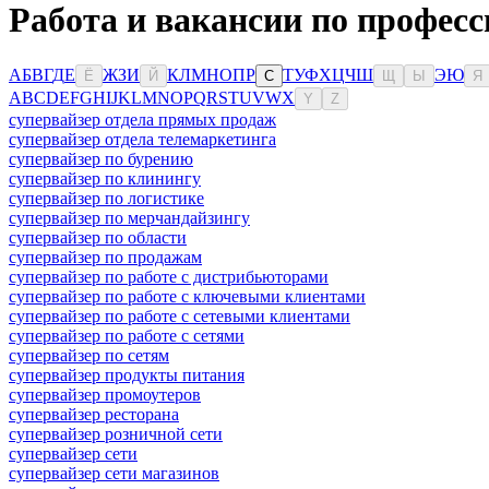
Работа и вакансии по профес
А
Б
В
Г
Д
Е
Ж
З
И
К
Л
М
Н
О
П
Р
Т
У
Ф
Х
Ц
Ч
Ш
Э
Ю
Ё
Й
С
Щ
Ы
Я
A
B
C
D
E
F
G
H
I
J
K
L
M
N
O
P
Q
R
S
T
U
V
W
X
Y
Z
супервайзер отдела прямых продаж
супервайзер отдела телемаркетинга
супервайзер по бурению
супервайзер по клинингу
супервайзер по логистике
супервайзер по мерчандайзингу
супервайзер по области
супервайзер по продажам
супервайзер по работе с дистрибьюторами
супервайзер по работе с ключевыми клиентами
супервайзер по работе с сетевыми клиентами
супервайзер по работе с сетями
супервайзер по сетям
супервайзер продукты питания
супервайзер промоутеров
супервайзер ресторана
супервайзер розничной сети
супервайзер сети
супервайзер сети магазинов