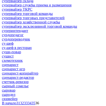
супервайзер склада
супервайзер службы приема и размещения
супервайзер ТКРС
супервайзер торговой команды
супервайзер торговых представителей
супервайзер хозяйственной службы
супервайзер эксклюзивной торговой команды
суперинтендант
сурдопедагог
сурдопереводчик
су-шеф
су-шеф в ресторан
суши-повар
сушист
схемотехник
сценарист
сценарист игр
сценарист-копирайтер
сценарист-редактор
счетчик-ревизор
сырный сомелье
сыровар
сыродел
сюрвейер
В начало
31
32
33
34
35
36