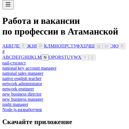
Работа и вакансии
по профессии в Атаманской
А
Б
В
Г
Д
Е
Ж
З
И
К
Л
М
Н
О
П
Р
С
Т
У
Ф
Х
Ц
Ч
Ш
Э
Ю
Ё
Й
Щ
Ы
Я
#
A
B
C
D
E
F
G
H
I
J
K
L
M
O
P
Q
R
S
T
U
V
W
X
N
Y
Z
nail-стилист
national key account manager
national sales manager
native english teacher
network administrator
network engineer
new business director
new business manager
night manager
Node.js-разработчик
Скачайте приложение