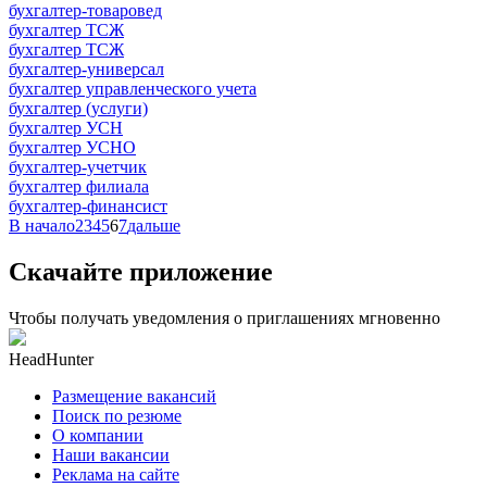
бухгалтер-товаровед
бухгалтер ТСЖ
бухгалтер ТСЖ
бухгалтер-универсал
бухгалтер управленческого учета
бухгалтер (услуги)
бухгалтер УСН
бухгалтер УСНО
бухгалтер-учетчик
бухгалтер филиала
бухгалтер-финансист
В начало
2
3
4
5
6
7
дальше
Скачайте приложение
Чтобы получать уведомления о приглашениях мгновенно
HeadHunter
Размещение вакансий
Поиск по резюме
О компании
Наши вакансии
Реклама на сайте