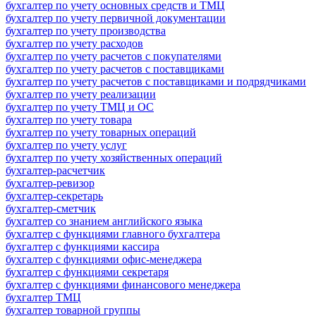
бухгалтер по учету основных средств и ТМЦ
бухгалтер по учету первичной документации
бухгалтер по учету производства
бухгалтер по учету расходов
бухгалтер по учету расчетов с покупателями
бухгалтер по учету расчетов с поставщиками
бухгалтер по учету расчетов с поставщиками и подрядчиками
бухгалтер по учету реализации
бухгалтер по учету ТМЦ и ОС
бухгалтер по учету товара
бухгалтер по учету товарных операций
бухгалтер по учету услуг
бухгалтер по учету хозяйственных операций
бухгалтер-расчетчик
бухгалтер-ревизор
бухгалтер-секретарь
бухгалтер-сметчик
бухгалтер со знанием английского языка
бухгалтер с функциями главного бухгалтера
бухгалтер с функциями кассира
бухгалтер с функциями офис-менеджера
бухгалтер с функциями секретаря
бухгалтер с функциями финансового менеджера
бухгалтер ТМЦ
бухгалтер товарной группы