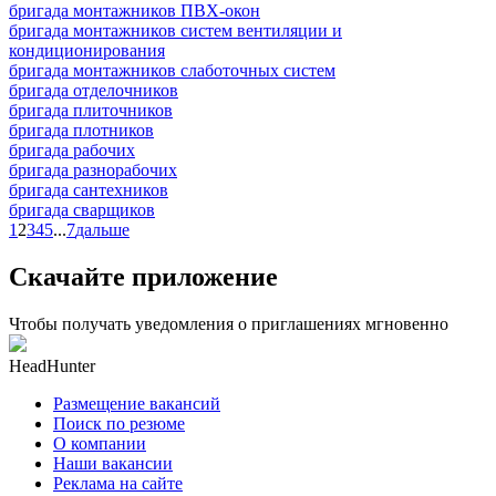
бригада монтажников ПВХ-окон
бригада монтажников систем вентиляции и
кондиционирования
бригада монтажников слаботочных систем
бригада отделочников
бригада плиточников
бригада плотников
бригада рабочих
бригада разнорабочих
бригада сантехников
бригада сварщиков
1
2
3
4
5
...
7
дальше
Скачайте приложение
Чтобы получать уведомления о приглашениях мгновенно
HeadHunter
Размещение вакансий
Поиск по резюме
О компании
Наши вакансии
Реклама на сайте