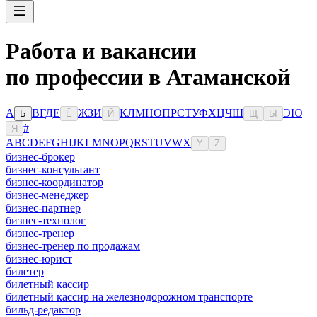
Работа и вакансии
по профессии в Атаманской
А
В
Г
Д
Е
Ж
З
И
К
Л
М
Н
О
П
Р
С
Т
У
Ф
Х
Ц
Ч
Ш
Э
Ю
Б
Ё
Й
Щ
Ы
#
Я
A
B
C
D
E
F
G
H
I
J
K
L
M
N
O
P
Q
R
S
T
U
V
W
X
Y
Z
бизнес-брокер
бизнес-консультант
бизнес-координатор
бизнес-менеджер
бизнес-партнер
бизнес-технолог
бизнес-тренер
бизнес-тренер по продажам
бизнес-юрист
билетер
билетный кассир
билетный кассир на железнодорожном транспорте
бильд-редактор