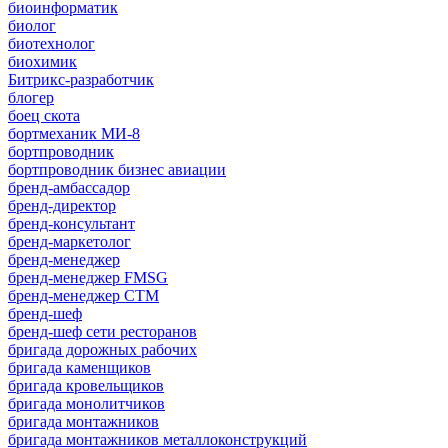
биоинформатик
биолог
биотехнолог
биохимик
Битрикс-разработчик
блогер
боец скота
бортмеханик МИ-8
бортпроводник
бортпроводник бизнес авиации
бренд-амбассадор
бренд-директор
бренд-консультант
бренд-маркетолог
бренд-менеджер
бренд-менеджер FMSG
бренд-менеджер СТМ
бренд-шеф
бренд-шеф сети ресторанов
бригада дорожных рабочих
бригада каменщиков
бригада кровельщиков
бригада монолитчиков
бригада монтажников
бригада монтажников металлоконструкций