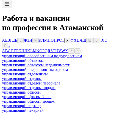
Работа и вакансии
по профессии в Атаманской
А
Б
В
Г
Д
Е
Ж
З
И
К
Л
М
Н
О
П
Р
С
Т
Ф
Х
Ц
Ч
Ш
Э
Ю
Ё
Й
У
Щ
Ы
#
Я
A
B
C
D
E
F
G
H
I
J
K
L
M
N
O
P
Q
R
S
T
U
V
W
X
Y
Z
управляющий обособленным подразделением
управляющий объектом
управляющий объектом недвижимости
управляющий операционным офисом
управляющий отделением
управляющий отделом
управляющий отделом персонала
управляющий отделом продаж
управляющий офисом
управляющий офисом банка
управляющий офисом продаж
управляющий партнер
управляющий пекарней