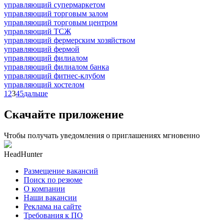
управляющий супермаркетом
управляющий торговым залом
управляющий торговым центром
управляющий ТСЖ
управляющий фермерским хозяйством
управляющий фермой
управляющий филиалом
управляющий филиалом банка
управляющий фитнес-клубом
управляющий хостелом
1
2
3
4
5
дальше
Скачайте приложение
Чтобы получать уведомления о приглашениях мгновенно
HeadHunter
Размещение вакансий
Поиск по резюме
О компании
Наши вакансии
Реклама на сайте
Требования к ПО