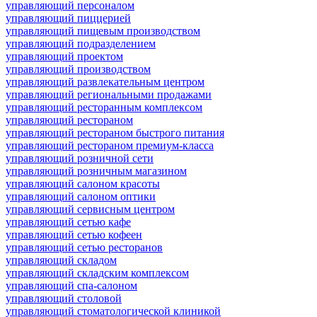
управляющий персоналом
управляющий пиццерией
управляющий пищевым производством
управляющий подразделением
управляющий проектом
управляющий производством
управляющий развлекательным центром
управляющий региональными продажами
управляющий ресторанным комплексом
управляющий рестораном
управляющий рестораном быстрого питания
управляющий рестораном премиум-класса
управляющий розничной сети
управляющий розничным магазином
управляющий салоном красоты
управляющий салоном оптики
управляющий сервисным центром
управляющий сетью кафе
управляющий сетью кофеен
управляющий сетью ресторанов
управляющий складом
управляющий складским комплексом
управляющий спа-салоном
управляющий столовой
управляющий стоматологической клиникой