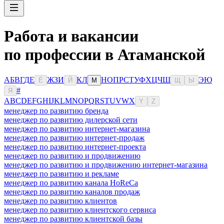
Работа и вакансии
по профессии в Атаманской
А
Б
В
Г
Д
Е
Ж
З
И
К
Л
Н
О
П
Р
С
Т
У
Ф
Х
Ц
Ч
Ш
Э
Ю
Ё
Й
М
Щ
Ы
#
Я
A
B
C
D
E
F
G
H
I
J
K
L
M
N
O
P
Q
R
S
T
U
V
W
X
Y
Z
менеджер по развитию бренда
менеджер по развитию дилерской сети
менеджер по развитию интернет-магазина
менеджер по развитию интернет-продаж
менеджер по развитию интернет-проекта
менеджер по развитию и продвижению
менеджер по развитию и продвижению интернет-магазина
менеджер по развитию и рекламе
менеджер по развитию канала HoReCa
менеджер по развитию каналов продаж
менеджер по развитию клиентов
менеджер по развитию клиентского сервиса
менеджер по развитию клиентской базы