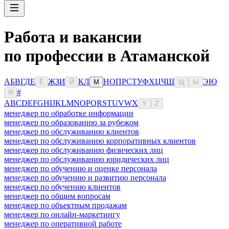
Работа и вакансии
по профессии в Атаманской
А
Б
В
Г
Д
Е
Ж
З
И
К
Л
Н
О
П
Р
С
Т
У
Ф
Х
Ц
Ч
Ш
Э
Ю
Ё
Й
М
Щ
Ы
#
Я
A
B
C
D
E
F
G
H
I
J
K
L
M
N
O
P
Q
R
S
T
U
V
W
X
Y
Z
менеджер по обработке информации
менеджер по образованию за рубежом
менеджер по обслуживанию клиентов
менеджер по обслуживанию корпоративных клиентов
менеджер по обслуживанию физических лиц
менеджер по обслуживанию юридических лиц
менеджер по обучению и оценке персонала
менеджер по обучению и развитию персонала
менеджер по обучению клиентов
менеджер по общим вопросам
менеджер по объектным продажам
менеджер по онлайн-маркетингу
менеджер по оперативной работе