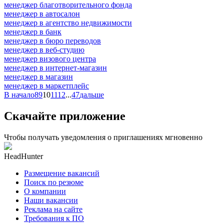
менеджер благотворительного фонда
менеджер в автосалон
менеджер в агентство недвижимости
менеджер в банк
менеджер в бюро переводов
менеджер в веб-студию
менеджер визового центра
менеджер в интернет-магазин
менеджер в магазин
менеджер в маркетплейс
В начало
8
9
10
11
12
...
47
дальше
Скачайте приложение
Чтобы получать уведомления о приглашениях мгновенно
HeadHunter
Размещение вакансий
Поиск по резюме
О компании
Наши вакансии
Реклама на сайте
Требования к ПО