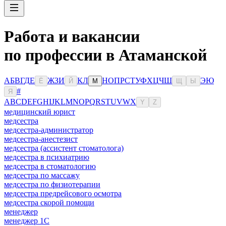
Работа и вакансии
по профессии в Атаманской
А
Б
В
Г
Д
Е
Ж
З
И
К
Л
Н
О
П
Р
С
Т
У
Ф
Х
Ц
Ч
Ш
Э
Ю
Ё
Й
М
Щ
Ы
#
Я
A
B
C
D
E
F
G
H
I
J
K
L
M
N
O
P
Q
R
S
T
U
V
W
X
Y
Z
медицинский юрист
медсестра
медсестра-администратор
медсестра-анестезист
медсестра (ассистент стоматолога)
медсестра в психиатрию
медсестра в стоматологию
медсестра по массажу
медсестра по физиотерапии
медсестра предрейсового осмотра
медсестра скорой помощи
менеджер
менеджер 1С