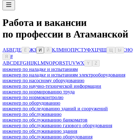
Работа и вакансии
по профессии в Атаманской
А
Б
В
Г
Д
Е
Ж
З
К
Л
М
Н
О
П
Р
С
Т
У
Ф
Х
Ц
Ч
Ш
Э
Ю
Ё
И
Й
Щ
Ы
#
Я
A
B
C
D
E
F
G
H
I
J
K
L
M
N
O
P
Q
R
S
T
U
V
W
X
Y
Z
инженер по наладке и испытаниям
инженер по наладке и испытаниям электрооборудования
инженер по насосному оборудованию
инженер по научно-технической информации
инженер по нормированию труда
инженер по нормоконтролю
инженер по оборудованию
инженер по обследованию зданий и сооружений
инженер по обслуживанию
инженер по обслуживанию банкоматов
инженер по обслуживанию газового оборудования
инженер по обслуживанию здания
инженер по обслуживанию оборудования