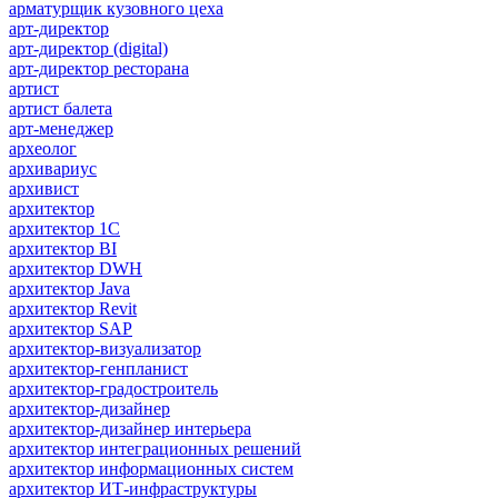
арматурщик кузовного цеха
арт-директор
арт-директор (digital)
арт-директор ресторана
артист
артист балета
арт-менеджер
археолог
архивариус
архивист
архитектор
архитектор 1С
архитектор BI
архитектор DWH
архитектор Java
архитектор Revit
архитектор SAP
архитектор-визуализатор
архитектор-генпланист
архитектор-градостроитель
архитектор-дизайнер
архитектор-дизайнер интерьера
архитектор интеграционных решений
архитектор информационных систем
архитектор ИТ-инфраструктуры