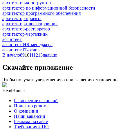
архитектор-конструктор
архитектор по информационной безопасности
архитектор программного обеспечения
архитектор проекта
архитектор-проектировщик
архитектор-реставратор
архитектор-чертежник
ассистент
ассистент HR-менеджера
ассистент IT-отдела
В начало
8
9
10
11
12
13
дальше
Скачайте приложение
Чтобы получать уведомления о приглашениях мгновенно
HeadHunter
Размещение вакансий
Поиск по резюме
О компании
Наши вакансии
Реклама на сайте
Требования к ПО