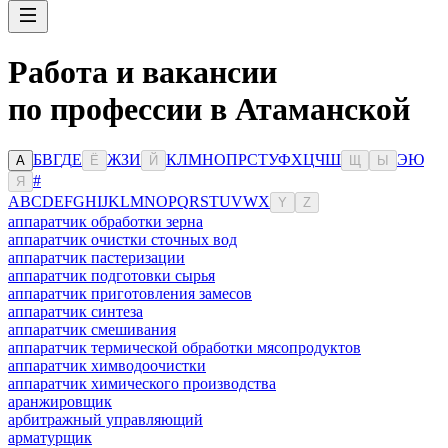
Работа и вакансии
по профессии в Атаманской
Б
В
Г
Д
Е
Ж
З
И
К
Л
М
Н
О
П
Р
С
Т
У
Ф
Х
Ц
Ч
Ш
Э
Ю
А
Ё
Й
Щ
Ы
#
Я
A
B
C
D
E
F
G
H
I
J
K
L
M
N
O
P
Q
R
S
T
U
V
W
X
Y
Z
аппаратчик обработки зерна
аппаратчик очистки сточных вод
аппаратчик пастеризации
аппаратчик подготовки сырья
аппаратчик приготовления замесов
аппаратчик синтеза
аппаратчик смешивания
аппаратчик термической обработки мясопродуктов
аппаратчик химводоочистки
аппаратчик химического производства
аранжировщик
арбитражный управляющий
арматурщик