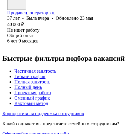
Продавец, оператор кц
37
лет
•
Была
вчера
•
Обновлено
23 мая
40 000
₽
Не ищет работу
Общий опыт
6
лет
9
месяцев
Быстрые фильтры подбора вакансий
Частичная занятость
Гибкий график
Полная занятость
Полный день
Проектная работа
Сменный график
Вахтовый метод
Корпоративная поддержка сотрудников
Какой соцпакет вы предлагаете семейным сотрудникам?
Оформляйте кандидатов онлайн