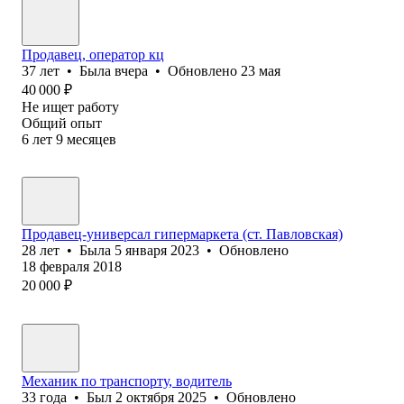
Продавец, оператор кц
37
лет
•
Была
вчера
•
Обновлено
23 мая
40 000
₽
Не ищет работу
Общий опыт
6
лет
9
месяцев
Продавец-универсал гипермаркета (ст. Павловская)
28
лет
•
Была
5 января 2023
•
Обновлено
18 февраля 2018
20 000
₽
Механик по транспорту, водитель
33
года
•
Был
2 октября 2025
•
Обновлено