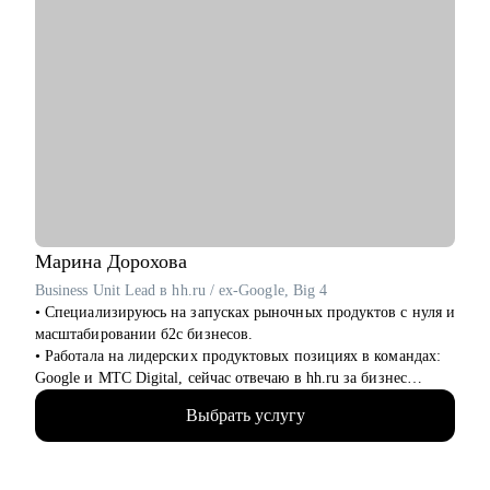
Марина
Дорохова
Business Unit Lead в hh.ru / ex-Google, Big 4
• Специализируюсь на запусках рыночных продуктов с нуля и
масштабировании б2с бизнесов.
• Работала на лидерских продуктовых позициях в командах:
Google и МТС Digital, сейчас отвечаю в hh.ru за бизнес
направление.
Выбрать услугу
• В прикладном смысле понимаю потребности работодателей
к кандидатам и сотрудникам, благодаря опыту в индустрии
HrTech.
• Применяю в работе прикладные навыки и знания в AI и