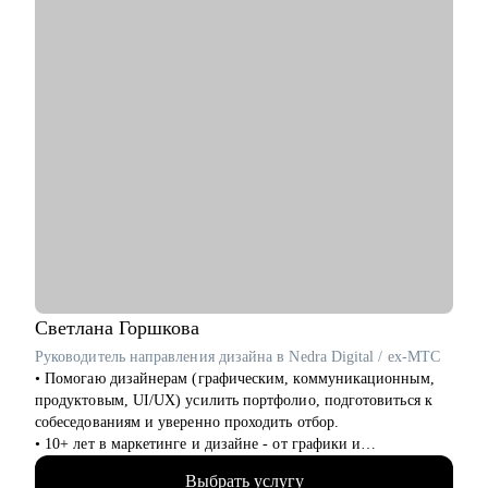
найти пути выхода из трудных ситуаций.
Кому могу помочь:
• Начинающим руководителям в IT.
• Middle/Middle+ специалистам — чтобы усилить
управленческую экспертизу и soft skills.
• Опытным руководителям, которые столкнулись с трудным
проектом, кризисом или командным конфликтом и хотят
получить независимый взгляд.
Светлана
Горшкова
Руководитель направления дизайна в Nedra Digital / ex-МТС
• Помогаю дизайнерам (графическим, коммуникационным,
продуктовым, UI/UX) усилить портфолио, подготовиться к
собеседованиям и уверенно проходить отбор.
• 10+ лет в маркетинге и дизайне - от графики и
коммуникаций до продукта
Выбрать услугу
• Разобрала 1000+ портфолио дизайнеров и быстро вижу