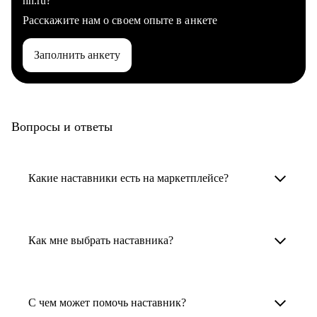
hh.ru?
Расскажите нам о своем опыте в анкете
Заполнить анкету
Вопросы и ответы
Какие наставники есть на маркетплейсе?
Карьерные наставники — это HR-
специалисты, карьерные консультанты,
Как мне выбрать наставника?
психологи, резюмерайтеры и менторы.
Умный поиск поможет в три клика выбрать
Менторы работают в ИТ, дизайне, других
наставника для достижения вашей цели.
С чем может помочь наставник?
узкоспециализированных сферах. Они