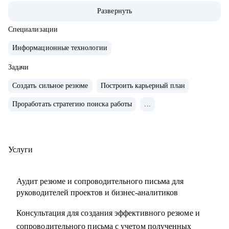
• За 2 года перешел от бизнес/системного-аналитика на
Развернуть
должность руководителя проектов.
• На позиции бизнес-аналитика оптимизировал 300+
Специализации
процессов крупнейших Российских холдингов.
Информационные технологии
• Руководил проектом автоматизации бизнеса на 3000
пользователей.
Задачи
• Провел 30+ карьерных консультаций.
Создать сильное резюме
Построить карьерный план
• Занимаюсь разнородными задачами по развитию ИИ
Проработать стратегию поиска работы
...
направления в Сбере.
С чем помогу:
• Выделяющееся резюме.
Услуги
• Структурированное сопроводительное письмо.
• Успешные переговоры с работодателями.
Аудит резюме и сопроводительного письма для
• Консультации при смене профиля деятельности.
руководителей проектов и бизнес-аналитиков
• Планирование карьерного трека.
Консультация для создания эффективного резюме и
• Помощь в выборе обучающих материалов.
сопроводительного письма с учетом полученных