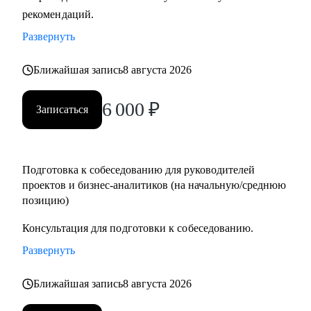
рекомендаций.
Кому могу помочь:
• Руководителям проектов.
Развернуть
• Бизнес/системным-аналитикам.
• Студентам и выпускникам для поиска стажировки в ИТ.
Ближайшая запись
8 августа 2026
• Специалистам из других сфер, которые хотят
6 000
₽
попробовать себя в новой специальности.
Записаться
• Новичкам, кто хочет начать работу в ИТ и не знает, с чего
начать.
Подготовка к собеседованию для руководителей
проектов и бизнес-аналитиков (на начальную/среднюю
позицию)
Консультация для подготовки к собеседованию.
Развернуть
Ближайшая запись
8 августа 2026