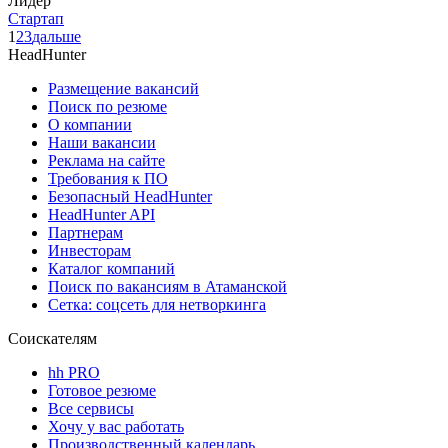
Лидер
Стартап
1
2
3
дальше
HeadHunter
Размещение вакансий
Поиск по резюме
О компании
Наши вакансии
Реклама на сайте
Требования к ПО
Безопасный HeadHunter
HeadHunter API
Партнерам
Инвесторам
Каталог компаний
Поиск по вакансиям в Атаманской
Сетка: соцсеть для нетворкинга
Соискателям
hh PRO
Готовое резюме
Все сервисы
Хочу у вас работать
Производственный календарь