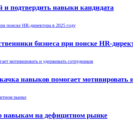
й и подтвердить навыки кандидата
венники бизнеса при поиске HR-директо
окачка навыков помогает мотивировать 
по навыкам на дефицитном рынке