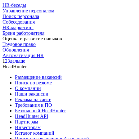
HR-беседы
Управление персоналом
Поиск персонала
Собеседования
HR-маркетинг
Бренд работодателя
Оценка и развитие навыков
Трудовое право
Обновления
Автоматизация HR
1
2
3
дальше
HeadHunter
Размещение вакансий
Поиск по резюме
О компании
Наши вакансии
Реклама на сайте
Требования к ПО
Безопасный HeadHunter
HeadHunter API
Партнерам
Инвесторам
Каталог компаний
Поиск по вакансиям в Атаманской