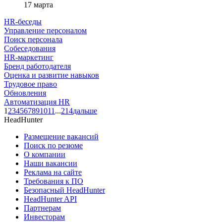
17 марта
HR-беседы
Управление персоналом
Поиск персонала
Собеседования
HR-маркетинг
Бренд работодателя
Оценка и развитие навыков
Трудовое право
Обновления
Автоматизация HR
1
2
3
4
5
6
7
8
9
10
11
...
214
дальше
HeadHunter
Размещение вакансий
Поиск по резюме
О компании
Наши вакансии
Реклама на сайте
Требования к ПО
Безопасный HeadHunter
HeadHunter API
Партнерам
Инвесторам