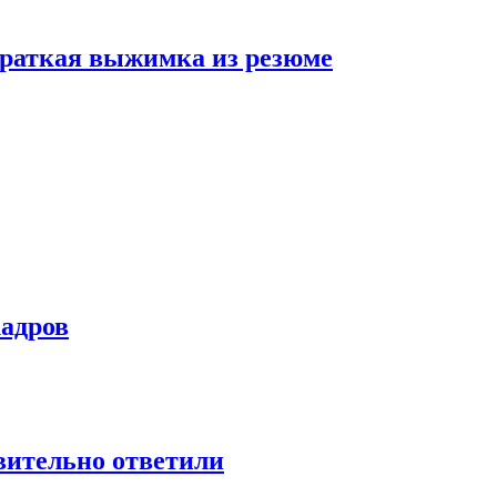
 краткая выжимка из резюме
кадров
твительно ответили