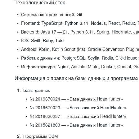
Технологический стек
Система контроля версий:
Git
Frontend:
TypeScript, Python 3.11, NodeJs, React, Redux, R
Backend:
Java 17 — 21, Python 3.11, Spring, Hibernate, Jac
IOS:
Swift, Ruby, Tuist
Android:
Kotlin, Kotlin Script (kts), Gradle Convention Plugi
Работа с данными:
PostgreSQL, Scylla, Redis, ClickHouse, 
Инфраструктура:
Nginx, Ansible, MinIo, Docker, Consul, G
Информация о правах на базы данных и программах
Базы данных
№ 2019670024 — «База данных HeadHunter»
№ 2019670023 — «База вакансий HeadHunter»
№ 2018620237 — «База вакансий HeadHunter»
№ 2015621803 — «База данных HeadHunter»
Программы ЭВМ