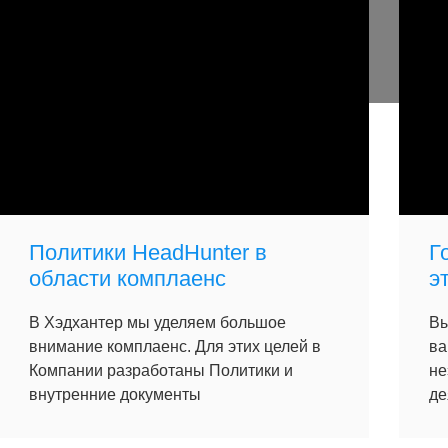
Политики HeadHunter в
Г
области комплаенс
э
В Хэдхантер мы уделяем большое
Вы
внимание комплаенс. Для этих целей в
ва
Компании разработаны Политики и
не
внутренние документы
де