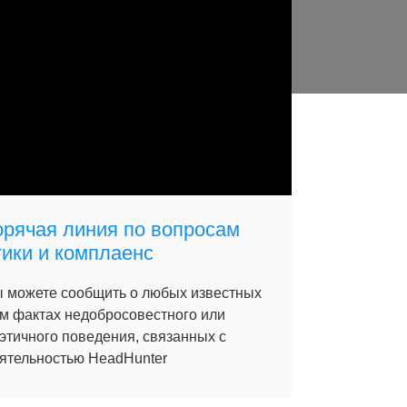
орячая линия по вопросам
тики и комплаенс
 можете сообщить о любых известных
м фактах недобросовестного или
этичного поведения, связанных с
ятельностью HeadHunter