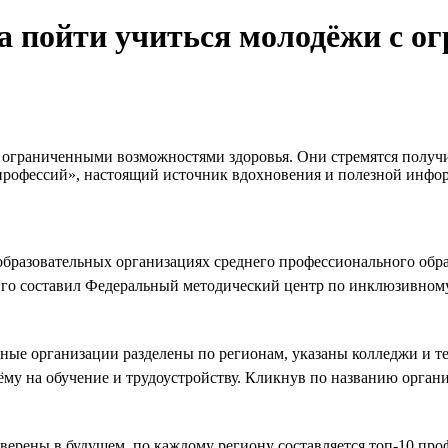
да пойти учиться молодёжи с 
с ограниченными возможностями здоровья. Они стремятся полу
профессий», настоящий источник вдохновения и полезной инфор
образовательных организациях среднего профессионального обр
Его составил Федеральный методический центр по инклюзивно
ные организации разделены по регионам, указаны колледжи и те
му на обучение и трудоустройству. Кликнув по названию органи
уверены в будущем, по каждому региону составляется топ-10 пр