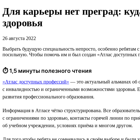
Для карьеры нет преград: ку
здоровья
26 августа 2022
Выбрать будущую специальность непросто, особенно ребятам 
посильную. Чтобы помочь им и был создан «Атлас доступных 
⏱ 1,5 минуты полезного чтения
«Атлас доступных профессий»
— это актуальный альманах об 
с инвалидностью и ограниченными возможностями здоровья. 
развития профессионального образования.
Информация в Атласе чётко структурирована. Все образователь
с ограничениями по здоровью, контакты горячей линии по приё
об учебном учреждении, условиях приёма и многом другом.
Для того чтобы ребята не сомневались в своём выборе и были 