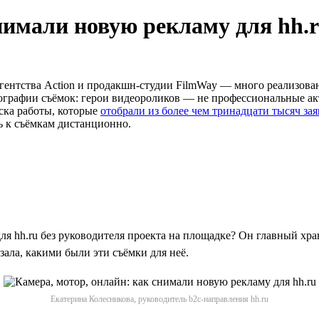
нимали новую рекламу для hh.
агентства Action и продакшн-студии FilmWay — много реализова
географии съёмок: герои видеороликов — не профессиональные 
ска работы, которые
отобрали из более чем тринадцати тысяч за
ь к съёмкам дистанционно.
для hh.ru без руководителя проекта на площадке? Он главный х
зала, какими были эти съёмки для неё.
Екатерина Колесникова, руководитель b2c-направления hh.ru