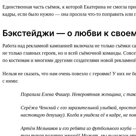
Единственная часть съёмок, к которой Екатерина не смогла п
кадры, если было нужно — она просила что-то поправить или п
Бэкстейджи — о любви к своем
Работа над рекламной кампанией включала не только съёмки с
не только главных героев, но и всей съёмочной команды. Совсе
по костюмам и многими другими создателями новой рекламной
Нельзя не сказать, что нам очень повезло с героями! У них не
с ними:
Поразила Елена Фишер. Невероятная женщина, с такой
Серёжа Ченский с его заразительной улыбкой, простот
настоящую девушку). Когда я увидела её в кадре, не по
Артём Мельников и его ребята из футбольного клуба 
там такая палитра эмоций! Может, мы выложим эти к