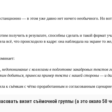
истанционно — в этом уже давно нет ничего необычного. Но вот 
отим получить в результате, способны сделать и такой формат у
а всё, что происходило в кадре: она наблюдала на экране то же,
оминает:
 недопонимание с коллегами в подготовке закадровых текстов ге
отим добиться, принесла пример текста с нашей стороны — и дал
ила к съёмкам с чётко проработанным и согласованным сценари
асовать визит съёмочной группы (а это около 50 ч