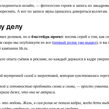
рисоединиться онлайн, — фотосессии героев и запись их закадр
ереснять. А вот по записи звука пришлось довериться коллегам
у делу
амих роликов, но и
бэкстейдж-проект
: восемь серий о том, как
м скоро мы опубликуем их все (
первый ролик уже вышел
), и вы
 кампании hh.ru.
 было опыта съёмок в рекламе, но каждый держался в кадре увере
 внутренней силой и энергетикой, которая чувствовалась через
ой и готовностью пробовать снова и снова, — просто умничка. А
верила даже, что она не актриса.
— это любовь. Жаль, в сам ролик не попали кадры, когда дети в
адры отдельно, их просто нельзя не увидеть.