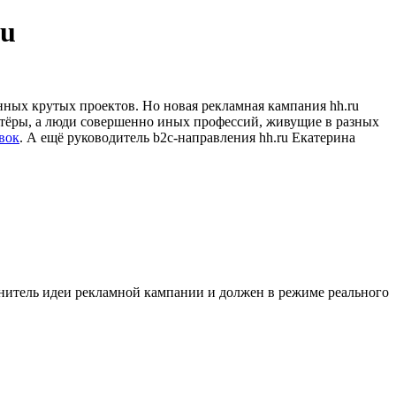
ru
нных крутых проектов. Но новая рекламная кампания hh.ru
актёры, а люди совершенно иных профессий, живущие в разных
явок
. А ещё руководитель b2c-направления hh.ru Екатерина
ранитель идеи рекламной кампании и должен в режиме реального