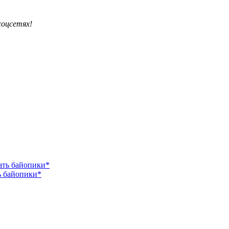
соцсетях!
ь байопики*