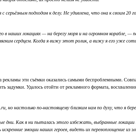
с серьёзным подходом к делу. Не удивлена, что она к своим 20 
го в наших локациях — на берегу моря и на огромном корабле, —
ягким сердцем. Когда я вижу этот ролик, а вижу я его уже сотый
тва рекламы эти съёмки оказались самыми беспроблемными. Совп
ить задумки. Удалось отойти от рекламного формата, восхвалени
ru, но настолько по-настоящему близким нам по духу, что я бе
е дни. Как я ни пыталась этого избежать, выбранные локации т
 искренние эмоции наших героев, видеть их перевоплощение из