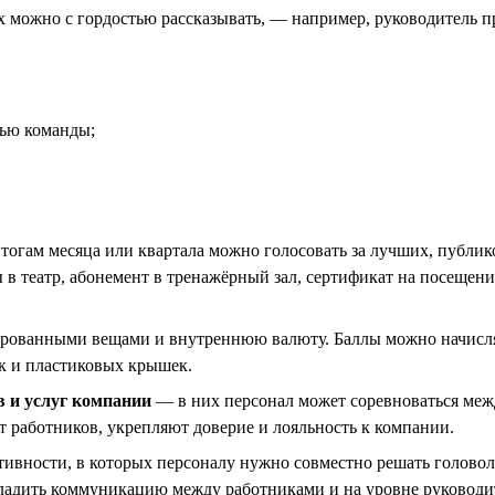
х можно с гордостью рассказывать, — например, руководитель п
тью команды;
огам месяца или квартала можно голосовать за лучших, публик
 в театр, абонемент в тренажёрный зал, сертификат на посещени
ированными вещами и внутреннюю валюту. Баллы можно начисля
ек и пластиковых крышек.
 и услуг компании
— в них персонал может соревноваться меж
 работников, укрепляют доверие и лояльность к компании.
тивности, в которых персоналу нужно совместно решать голово
аладить коммуникацию между работниками и на уровне руковод