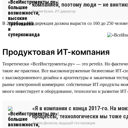
компанией, поэтому люди — не винти
Вадим Кузин, ИТ-директор
В 2020 году ИТ-дирекция должна вырасти со 160 до 250 человек
Продуктовая ИТ-компания
Теоретически «ВсеИнструменты.ру» — это ретейл. Но фактичес
такие же практики. Все высоконагруженные бизнесовые ИТ-сис
с высокоуровневого дизайна и архитектуры и заканчивая тес
рынке электронной коммерции: собственные ИТ-продукты можно
много инвестирует в оборудование, технологии и развитие ИТ
«Я в компании с конца 2017-го. На м
процессы, технологически мы тоже с
Артем Денисов, ведущий тестировщик