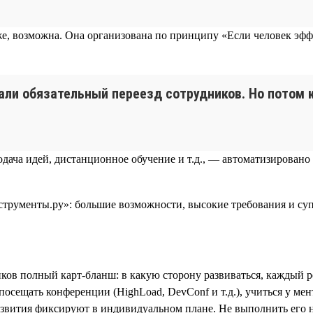
е, возможна. Она организована по принципу «Если человек эффе
али обязательный переезд сотрудников. Но потом к
одача идей, дистанционное обучение и т.д., — автоматизировано
иков полный карт-бланш: в какую сторону развиваться, каждый 
щать конференции (HighLoad, DevConf и т.д.), учиться у ментора 
звития фиксируют в индивидуальном плане. Не выполнить его не