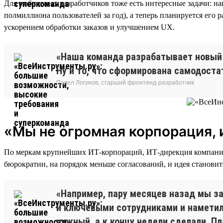
Для мобильных разработчиков тоже есть интересные задачи: 
полмиллиона пользователей за год), а теперь планируется его
ускорением обработки заказов и улучшением UX.
«Наша команда разрабатывает новый 
Ну и то, что сформирована самодоста
Павел Логунов, старший фронтенд-разработчик
«Мы не огромная корпорация, 
По меркам крупнейших ИТ-корпораций, ИТ-дирекция компании 
бюрократии, на порядок меньше согласований, и идея становит
«Например, пару месяцев назад мы з
и ключевыми сотрудниками и наметили
нужный, а к концу недели сделали. П