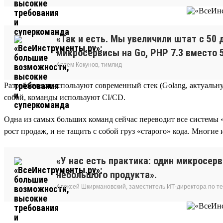
«Так и есть. Мы увеличили штат с 50 
микросервисы на Go, PHP 7.3 вместо 5
Артем Кокунов, тимлид
Разработчики используют современный стек (Golang, актуальную
собой, команды используют CI/CD.
Одна из самых больших команд сейчас переводит все системы
рост продаж, и не тащить с собой груз «старого» кода. Многие 
«У нас есть практика: один микросер
небольшого продукта».
Алексей Шкирмановский, заместитель ИТ-директора по т