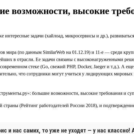
е возможности, высокие треб
е интересные задачи (хайлоад, микросервисы и др.), развиватьс
тов мира (по данным SimilarWeb на 01.12.19) и 11-е — среди кр
ейших в отрасли. Ее задачи связаны с высоконагруженными решен
современном стеке (Go, свежий PHP, Docker, Jaeger и т.д.). А 
тельно, что сотрудники могут учиться у лидирующих мировых 
й страны (Рейтинг работодателей России 2018), и подтверждени
ис и нас самих, то уже не уходят — у нас классно