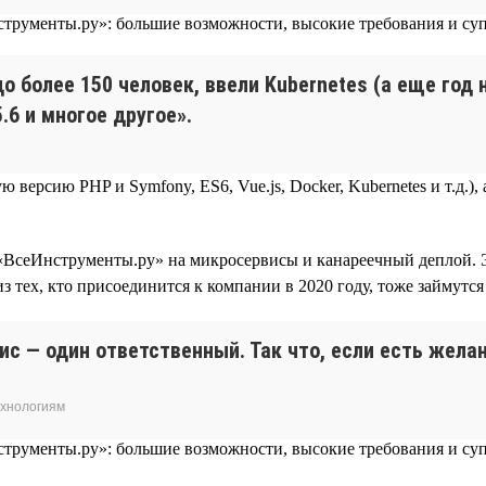
до более 150 человек, ввели Kubernetes (а еще год
.6 и многое другое».
 версию PHP и Symfony, ES6, Vue.js, Docker, Kubernetes и т.д.
 «ВсеИнструменты.ру» на микросервисы и канареечный деплой. 
из тех, кто присоединится к компании в 2020 году, тоже займутс
вис — один ответственный. Так что, если есть жел
ехнологиям