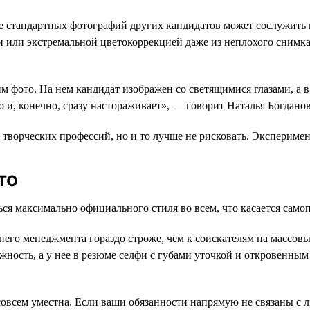
е стандартных фотографий других кандидатов может сослужить 
 или экстремальной цветокоррекцией даже из неплохого снимка
м фото. На нем кандидат изображен со светящимися глазами, а в
о и, конечно, сразу настораживает», — говорит Наталья Богданов
 творческих профессий, но и то лучше не рисковать. Экспериме
то
ся максимально официального стиля во всем, что касается само
его менеджмента гораздо строже, чем к соискателям на массовы
ность, а у нее в резюме селфи с губами уточкой и откровенным
совсем уместна. Если ваши обязанности напрямую не связаны с 