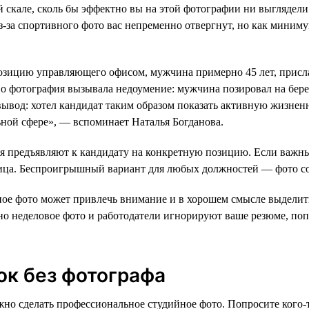
й скале, сколь бы эффектно вы на этой фотографии ни выгляде
из-за спортивного фото вас непременно отвергнут, но как мини
озицию управляющего офисом, мужчина примерно 45 лет, присл
о фотография вызывала недоумение: мужчина позировал на берег
 вывод: хотел кандидат таким образом показать активную жизне
ьной сфере», — вспоминает Наталья Богданова.
я предъявляют к кандидату на конкретную позицию. Если важны
лица. Беспроигрышный вариант для любых должностей — фото 
ое фото может привлечь внимание и в хорошем смысле выделить в
вно неделовое фото и работодатели игнорируют ваше резюме, по
ок без фотографа
жно сделать профессиональное студийное фото. Попросите кого-т