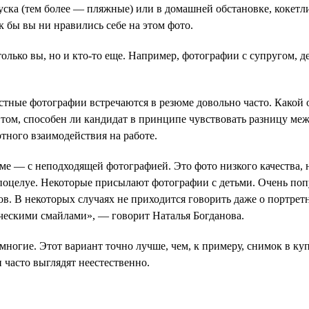
ска (тем более — пляжные) или в домашней обстановке, кокет
к бы вы ни нравились себе на этом фото.
лько вы, но и кто-то еще. Например, фотографии с супругом, д
стные фотографии встречаются в резюме довольно часто. Какой 
 том, способен ли кандидат в принципе чувствовать разницу м
ртного взаимодействия на работе.
е — с неподходящей фотографией. Это фото низкого качества, 
поцелуе. Некоторые присылают фотографии с детьми. Очень поп
ов. В некоторых случаях не приходится говорить даже о портр
ическими смайлами», — говорит Наталья Богданова.
многие. Этот вариант точно лучше, чем, к примеру, снимок в ку
 часто выглядят неестественно.