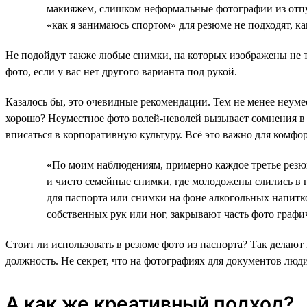
макияжем, слишком неформальные фотографии из отпу
«как я занимаюсь спортом» для резюме не подходят, ка
Не подойдут также любые снимки, на которых изображены не то
фото, если у вас нет другого варианта под рукой.
Казалось бы, это очевидные рекомендации. Тем не менее неуме
хорошо? Неуместное фото волей-неволей вызывает сомнения в
вписаться в корпоративную культуру. Всё это важно для комфо
«По моим наблюдениям, примерно каждое третье резюм
и чисто семейные снимки, где молодожены слились в 
для паспорта или снимки на фоне алкогольных напитк
собственных рук или ног, закрывают часть фото граф
Стоит ли использовать в резюме фото из паспорта? Так делают 
должность. Не секрет, что на фотографиях для документов люди
А как же креативный подход?