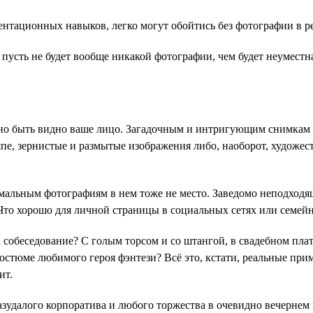
нтационных навыков, легко могут обойтись без фотографии в р
пусть не будет вообще никакой фотографии, чем будет неуместна
но быть видно ваше лицо. Загадочным и интригующим снимкам в
япе, зернистые и размытые изображения либо, наоборот, художе
мальным фотографиям в нем тоже не место. Заведомо неподходящ
Что хорошо для личной страницы в социальных сетях или семейн
на собеседование? С голым торсом и со штангой, в свадебном пла
костюме любимого героя фэнтези? Всё это, кстати, реальные при
ит.
зудалого корпоратива и любого торжества в очевидно вечернем н